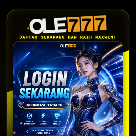
DAFTAR SEKARANG DAN RAIH MAXWIN!