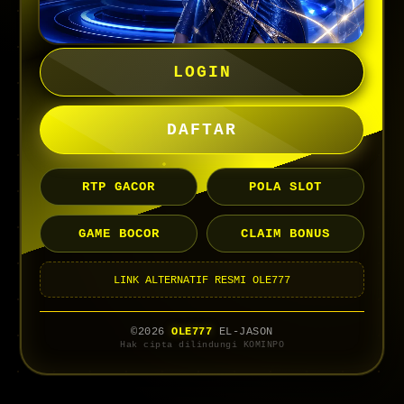
LOGIN
DAFTAR
RTP GACOR
POLA SLOT
GAME BOCOR
CLAIM BONUS
LINK ALTERNATIF RESMI OLE777
©2026
OLE777
EL-JASON
Hak cipta dilindungi KOMINPO